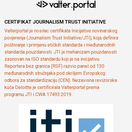
CERTIFIKAT JOURNALISM TRUST INITIATIVE
Valterportal je nosilac certifikata Inicijative novinarskog
povjerenja (Journalism Trust Initiative/JTI), koja definira
poštivanje i primjenu etičkih standarda i međunarodnih
standarda pouzdanosti. JTI je mehanizam pouzdanosti
zasnovan na ISO standardu koji je na inicijativu
Reportera bez granica (RSF) razvio panel od 130
međunarodnih stručnjaka pod okriljem Evropskog
odbora za standardizaciju (CEN). Nezavisna revizorska
kuća Deloitte je certificirala Valterportal prema
programu JTI i CWA 17493:2019.