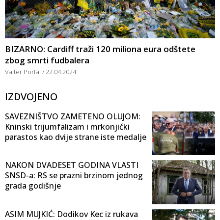
BIZARNO: Cardiff traži 120 miliona eura odštete
zbog smrti fudbalera
Valter Portal
22.04.2024
IZDVOJENO
SAVEZNIŠTVO ZAMETENO OLUJOM:
Kninski trijumfalizam i mrkonjićki
parastos kao dvije strane iste medalje
NAKON DVADESET GODINA VLASTI
SNSD-a: RS se prazni brzinom jednog
grada godišnje
ASIM MUJKIĆ: Dodikov Kec iz rukava