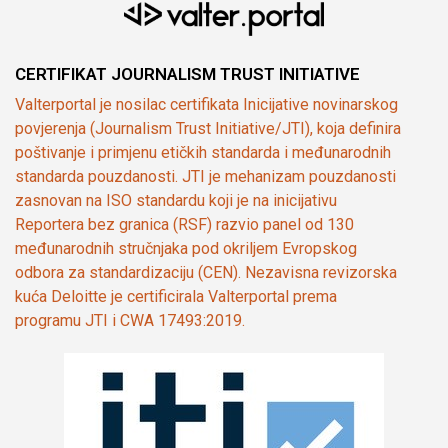
CERTIFIKAT JOURNALISM TRUST INITIATIVE
Valterportal je nosilac certifikata Inicijative novinarskog
povjerenja (Journalism Trust Initiative/JTI), koja definira
poštivanje i primjenu etičkih standarda i međunarodnih
standarda pouzdanosti. JTI je mehanizam pouzdanosti
zasnovan na ISO standardu koji je na inicijativu
Reportera bez granica (RSF) razvio panel od 130
međunarodnih stručnjaka pod okriljem Evropskog
odbora za standardizaciju (CEN). Nezavisna revizorska
kuća Deloitte je certificirala Valterportal prema
programu JTI i CWA 17493:2019.