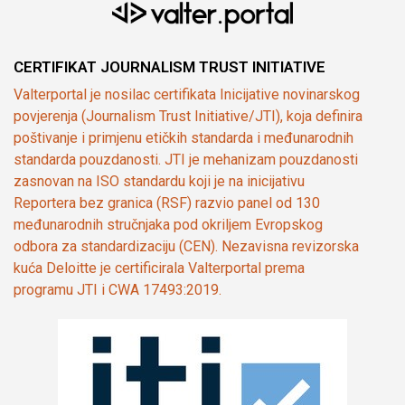
CERTIFIKAT JOURNALISM TRUST INITIATIVE
Valterportal je nosilac certifikata Inicijative novinarskog
povjerenja (Journalism Trust Initiative/JTI), koja definira
poštivanje i primjenu etičkih standarda i međunarodnih
standarda pouzdanosti. JTI je mehanizam pouzdanosti
zasnovan na ISO standardu koji je na inicijativu
Reportera bez granica (RSF) razvio panel od 130
međunarodnih stručnjaka pod okriljem Evropskog
odbora za standardizaciju (CEN). Nezavisna revizorska
kuća Deloitte je certificirala Valterportal prema
programu JTI i CWA 17493:2019.