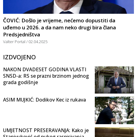
ČOVIĆ: Došlo je vrijeme, nećemo dopustiti da
uđemo u 2026. a da nam neko drugi bira člana
Predsjedništva
Valter Portal
02.04.2025
IZDVOJENO
NAKON DVADESET GODINA VLASTI
SNSD-a: RS se prazni brzinom jednog
grada godišnje
ASIM MUJKIĆ: Dodikov Kec iz rukava
UMJETNOST PRESERAVANJA: Kako je
Stanivuković od pukog raspisivanja