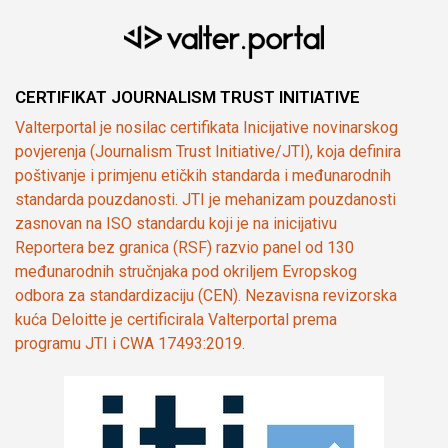
CERTIFIKAT JOURNALISM TRUST INITIATIVE
Valterportal je nosilac certifikata Inicijative novinarskog
povjerenja (Journalism Trust Initiative/JTI), koja definira
poštivanje i primjenu etičkih standarda i međunarodnih
standarda pouzdanosti. JTI je mehanizam pouzdanosti
zasnovan na ISO standardu koji je na inicijativu
Reportera bez granica (RSF) razvio panel od 130
međunarodnih stručnjaka pod okriljem Evropskog
odbora za standardizaciju (CEN). Nezavisna revizorska
kuća Deloitte je certificirala Valterportal prema
programu JTI i CWA 17493:2019.