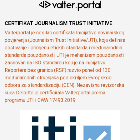
CERTIFIKAT JOURNALISM TRUST INITIATIVE
Valterportal je nosilac certifikata Inicijative novinarskog
povjerenja (Journalism Trust Initiative/JTI), koja definira
poštivanje i primjenu etičkih standarda i međunarodnih
standarda pouzdanosti. JTI je mehanizam pouzdanosti
zasnovan na ISO standardu koji je na inicijativu
Reportera bez granica (RSF) razvio panel od 130
međunarodnih stručnjaka pod okriljem Evropskog
odbora za standardizaciju (CEN). Nezavisna revizorska
kuća Deloitte je certificirala Valterportal prema
programu JTI i CWA 17493:2019.