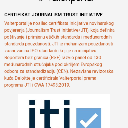
CERTIFIKAT JOURNALISM TRUST INITIATIVE
Valterportal je nosilac certifikata Inicijative novinarskog
povjerenja (Journalism Trust Initiative/JTI), koja definira
poštivanje i primjenu etičkih standarda i međunarodnih
standarda pouzdanosti. JTI je mehanizam pouzdanosti
zasnovan na ISO standardu koji je na inicijativu
Reportera bez granica (RSF) razvio panel od 130
međunarodnih stručnjaka pod okriljem Evropskog
odbora za standardizaciju (CEN). Nezavisna revizorska
kuća Deloitte je certificirala Valterportal prema
programu JTI i CWA 17493:2019.