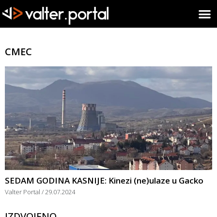
CMEC
SEDAM GODINA KASNIJE: Kinezi (ne)ulaze u Gacko
Valter Portal
29.07.2024
IZDVOJENO