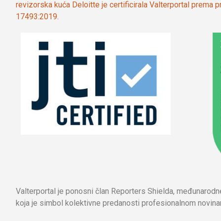
revizorska kuća Deloitte je certificirala Valterportal prema
17493:2019.
Valterportal je ponosni član Reporters Shielda, međunarod
koja je simbol kolektivne predanosti profesionalnom novinar