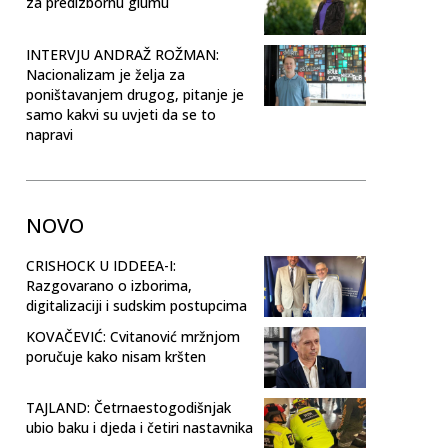
za predizbornu glumu
INTERVJU ANDRAŽ ROŽMAN:
Nacionalizam je želja za
poništavanjem drugog, pitanje je
samo kakvi su uvjeti da se to
napravi
NOVO
CRISHOCK U IDDEEA-I:
Razgovarano o izborima,
digitalizaciji i sudskim postupcima
KOVAČEVIĆ: Cvitanović mržnjom
poručuje kako nisam kršten
TAJLAND: Četrnaestogodišnjak
ubio baku i djeda i četiri nastavnika