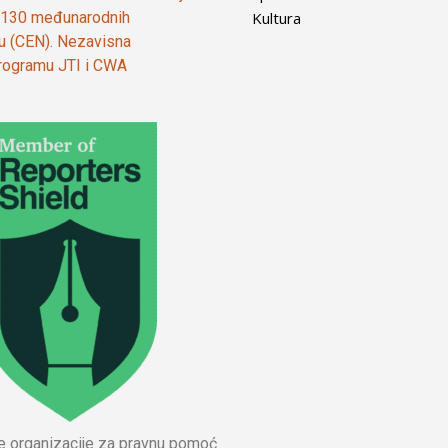
Kultura
od 130 međunarodnih
ju (CEN). Nezavisna
 programu JTI i CWA
ne organizacije za pravnu pomoć