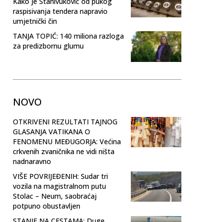
Kako je Stanivuković od pukog
raspisivanja tendera napravio
umjetnički čin
TANJA TOPIĆ: 140 miliona razloga
za predizbornu glumu
NOVO
OTKRIVENI REZULTATI TAJNOG
GLASANJA VATIKANA O
FENOMENU MEĐUGORJA: Većina
crkvenih zvaničnika ne vidi ništa
nadnaravno
VIŠE POVRIJEĐENIH: Sudar tri
vozila na magistralnom putu
Stolac – Neum, saobraćaj
potpuno obustavljen
STANJE NA CESTAMA: Duge