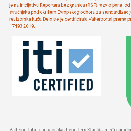
je na inicijativu Reportera bez granica (RSF) razvio panel 
stručnjaka pod okriljem Evropskog odbora za standardizaci
revizorska kuća Deloitte je certificirala Valterportal prema
17493:2019.
Valterportal je ponosni član Reporters Shielda, međunarod