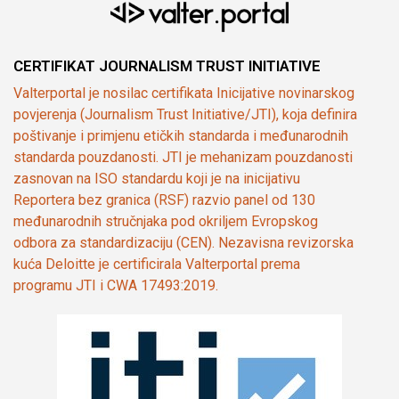
CERTIFIKAT JOURNALISM TRUST INITIATIVE
Valterportal je nosilac certifikata Inicijative novinarskog
povjerenja (Journalism Trust Initiative/JTI), koja definira
poštivanje i primjenu etičkih standarda i međunarodnih
standarda pouzdanosti. JTI je mehanizam pouzdanosti
zasnovan na ISO standardu koji je na inicijativu
Reportera bez granica (RSF) razvio panel od 130
međunarodnih stručnjaka pod okriljem Evropskog
odbora za standardizaciju (CEN). Nezavisna revizorska
kuća Deloitte je certificirala Valterportal prema
programu JTI i CWA 17493:2019.