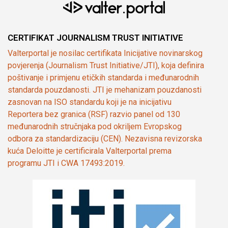
CERTIFIKAT JOURNALISM TRUST INITIATIVE
Valterportal je nosilac certifikata Inicijative novinarskog
povjerenja (Journalism Trust Initiative/JTI), koja definira
poštivanje i primjenu etičkih standarda i međunarodnih
standarda pouzdanosti. JTI je mehanizam pouzdanosti
zasnovan na ISO standardu koji je na inicijativu
Reportera bez granica (RSF) razvio panel od 130
međunarodnih stručnjaka pod okriljem Evropskog
odbora za standardizaciju (CEN). Nezavisna revizorska
kuća Deloitte je certificirala Valterportal prema
programu JTI i CWA 17493:2019.