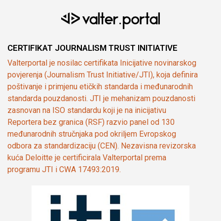
CERTIFIKAT JOURNALISM TRUST INITIATIVE
Valterportal je nosilac certifikata Inicijative novinarskog
povjerenja (Journalism Trust Initiative/JTI), koja definira
poštivanje i primjenu etičkih standarda i međunarodnih
standarda pouzdanosti. JTI je mehanizam pouzdanosti
zasnovan na ISO standardu koji je na inicijativu
Reportera bez granica (RSF) razvio panel od 130
međunarodnih stručnjaka pod okriljem Evropskog
odbora za standardizaciju (CEN). Nezavisna revizorska
kuća Deloitte je certificirala Valterportal prema
programu JTI i CWA 17493:2019.