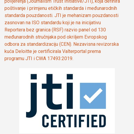
povjerenja (Journalism Trust Initiative/JTI), koja definira
poštivanje i primjenu etičkih standarda i međunarodnih
standarda pouzdanosti. JTI je mehanizam pouzdanosti
zasnovan na ISO standardu koji je na inicijativu
Reportera bez granica (RSF) razvio panel od 130
međunarodnih stručnjaka pod okriljem Evropskog
odbora za standardizaciju (CEN). Nezavisna revizorska
kuća Deloitte je certificirala Valterportal prema
programu JTI i CWA 17493:2019.