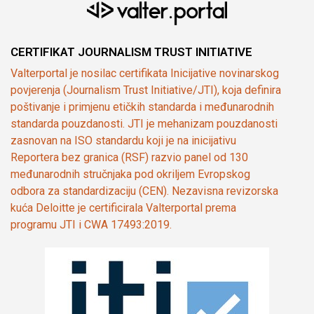
CERTIFIKAT JOURNALISM TRUST INITIATIVE
Valterportal je nosilac certifikata Inicijative novinarskog
povjerenja (Journalism Trust Initiative/JTI), koja definira
poštivanje i primjenu etičkih standarda i međunarodnih
standarda pouzdanosti. JTI je mehanizam pouzdanosti
zasnovan na ISO standardu koji je na inicijativu
Reportera bez granica (RSF) razvio panel od 130
međunarodnih stručnjaka pod okriljem Evropskog
odbora za standardizaciju (CEN). Nezavisna revizorska
kuća Deloitte je certificirala Valterportal prema
programu JTI i CWA 17493:2019.