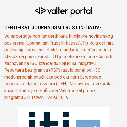
CERTIFIKAT JOURNALISM TRUST INITIATIVE
Valterportal je nosilac certifikata Inicijative novinarskog
povjerenja (Journalism Trust Initiative/JTI), koja definira
poštivanje i primjenu etičkih standarda i međunarodnih
standarda pouzdanosti. JTI je mehanizam pouzdanosti
zasnovan na ISO standardu koji je na inicijativu
Reportera bez granica (RSF) razvio panel od 130
međunarodnih stručnjaka pod okriljem Evropskog
odbora za standardizaciju (CEN). Nezavisna revizorska
kuća Deloitte je certificirala Valterportal prema
programu JTI i CWA 17493:2019.