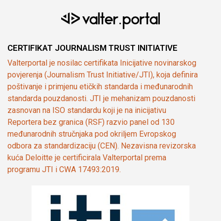
CERTIFIKAT JOURNALISM TRUST INITIATIVE
Valterportal je nosilac certifikata Inicijative novinarskog
povjerenja (Journalism Trust Initiative/JTI), koja definira
poštivanje i primjenu etičkih standarda i međunarodnih
standarda pouzdanosti. JTI je mehanizam pouzdanosti
zasnovan na ISO standardu koji je na inicijativu
Reportera bez granica (RSF) razvio panel od 130
međunarodnih stručnjaka pod okriljem Evropskog
odbora za standardizaciju (CEN). Nezavisna revizorska
kuća Deloitte je certificirala Valterportal prema
programu JTI i CWA 17493:2019.