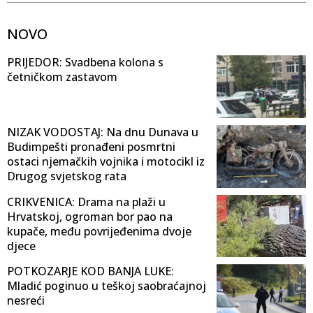
NOVO
PRIJEDOR: Svadbena kolona s
četničkom zastavom
NIZAK VODOSTAJ: Na dnu Dunava u
Budimpešti pronađeni posmrtni
ostaci njemačkih vojnika i motocikl iz
Drugog svjetskog rata
CRIKVENICA: Drama na plaži u
Hrvatskoj, ogroman bor pao na
kupače, među povrijeđenima dvoje
djece
POTKOZARJE KOD BANJA LUKE:
Mladić poginuo u teškoj saobraćajnoj
nesreći