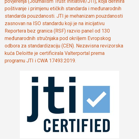
povjerenja (Journalism Trust Initiative/JTI), koja definira
poštivanje i primjenu etičkih standarda i međunarodnih
standarda pouzdanosti. JTI je mehanizam pouzdanosti
zasnovan na ISO standardu koji je na inicijativu
Reportera bez granica (RSF) razvio panel od 130
međunarodnih stručnjaka pod okriljem Evropskog
odbora za standardizaciju (CEN). Nezavisna revizorska
kuća Deloitte je certificirala Valterportal prema
programu JTI i CWA 17493:2019.