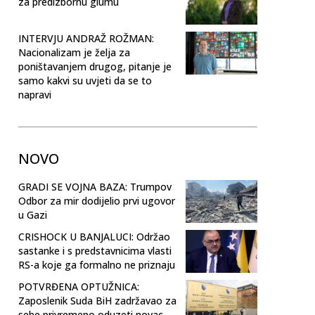
za predizbornu glumu
INTERVJU ANDRAŽ ROŽMAN:
Nacionalizam je želja za
poništavanjem drugog, pitanje je
samo kakvi su uvjeti da se to
napravi
NOVO
GRADI SE VOJNA BAZA: Trumpov
Odbor za mir dodijelio prvi ugovor
u Gazi
CRISHOCK U BANJALUCI: Održao
sastanke i s predstavnicima vlasti
RS-a koje ga formalno ne priznaju
POTVRĐENA OPTUŽNICA:
Zaposlenik Suda BiH zadržavao za
sebe privremeno oduzeti novac