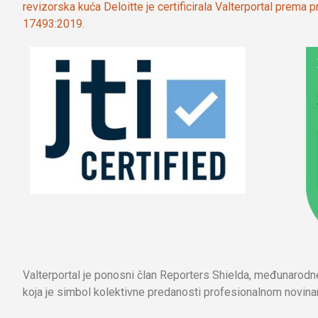
revizorska kuća Deloitte je certificirala Valterportal prema
17493:2019.
Valterportal je ponosni član Reporters Shielda, međunarod
koja je simbol kolektivne predanosti profesionalnom novinar