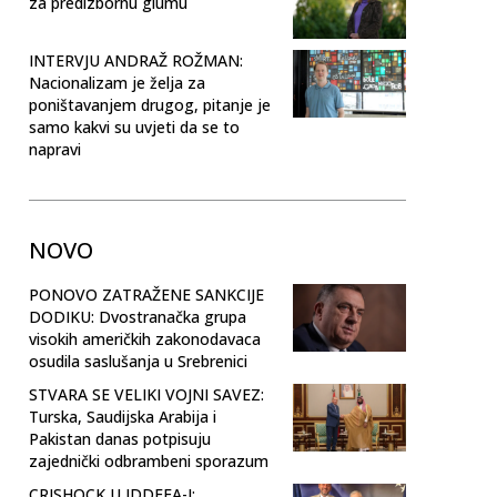
za predizbornu glumu
INTERVJU ANDRAŽ ROŽMAN:
Nacionalizam je želja za
poništavanjem drugog, pitanje je
samo kakvi su uvjeti da se to
napravi
NOVO
PONOVO ZATRAŽENE SANKCIJE
DODIKU: Dvostranačka grupa
visokih američkih zakonodavaca
osudila saslušanja u Srebrenici
STVARA SE VELIKI VOJNI SAVEZ:
Turska, Saudijska Arabija i
Pakistan danas potpisuju
zajednički odbrambeni sporazum
CRISHOCK U IDDEEA-I: