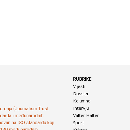
RUBRIKE
Vijesti
Dossier
Kolumne
Intervju
vjerenja (Journalism Trust
Valter Halter
tandarda i međunarodnih
Sport
ovan na ISO standardu koji
Kultura
od 130 međunarodnih