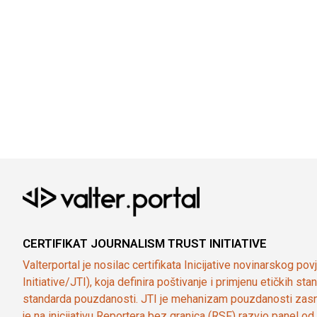
CERTIFIKAT JOURNALISM TRUST INITIATIVE
Valterportal je nosilac certifikata Inicijative novinarskog po
Initiative/JTI), koja definira poštivanje i primjenu etičkih s
standarda pouzdanosti. JTI je mehanizam pouzdanosti zasn
je na inicijativu Reportera bez granica (RSF) razvio panel 