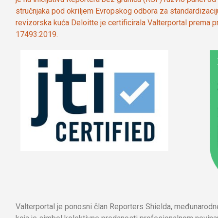
stručnjaka pod okriljem Evropskog odbora za standardizaci
revizorska kuća Deloitte je certificirala Valterportal prema
17493:2019.
Valterportal je ponosni član Reporters Shielda, međunarod