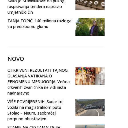
Kako je Stanivuković od pukog
raspisivanja tendera napravio
umjetnički čin
TANJA TOPIĆ: 140 miliona razloga
za predizbornu glumu
NOVO
OTKRIVENI REZULTATI TAJNOG
GLASANJA VATIKANA O
FENOMENU MEĐUGORJA: Većina
crkvenih zvaničnika ne vidi ništa
nadnaravno
VIŠE POVRIJEĐENIH: Sudar tri
vozila na magistralnom putu
Stolac – Neum, saobraćaj
potpuno obustavljen
STANJE NA CESTAMA: Duge