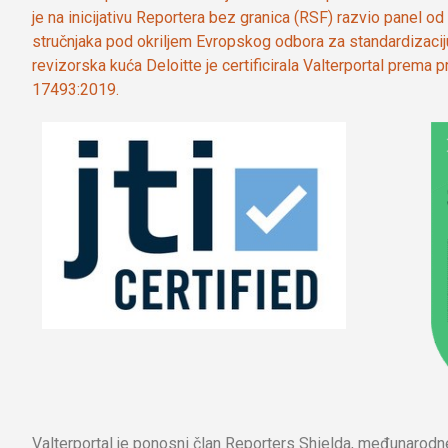
je na inicijativu Reportera bez granica (RSF) razvio panel 
stručnjaka pod okriljem Evropskog odbora za standardizaci
revizorska kuća Deloitte je certificirala Valterportal prema
17493:2019.
Valterportal je ponosni član Reporters Shielda, međunarod