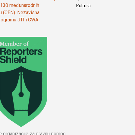
Kultura
od 130 međunarodnih
ju (CEN). Nezavisna
 programu JTI i CWA
ne organizacije za pravnu pomoć