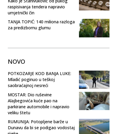
Kako je Stanivuković od pukog
raspisivanja tendera napravio
umjetnički čin
TANJA TOPIĆ: 140 miliona razloga
za predizbornu glumu
NOVO
POTKOZARJE KOD BANJA LUKE:
Mladić poginuo u teškoj
saobraćajnoj nesreći
MOSTAR: Dio ruševine
Alajbegovića kuće pao na
parkirane automobile i napravio
veliku štetu
RUMUNIJA: Potopljene barže u
Dunavu da bi se podigao vodostaj
rijeke