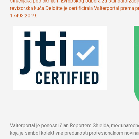
stručnjaka pod okriljem Evropskog odbora za standardizaci
revizorska kuća Deloitte je certificirala Valterportal prema
17493:2019.
Valterportal je ponosni član Reporters Shielda, međunarod
koja je simbol kolektivne predanosti profesionalnom novinar