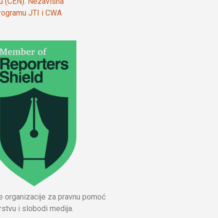
ju (CEN). Nezavisna
 programu JTI i CWA
ne organizacije za pravnu pomoć
stvu i slobodi medija.