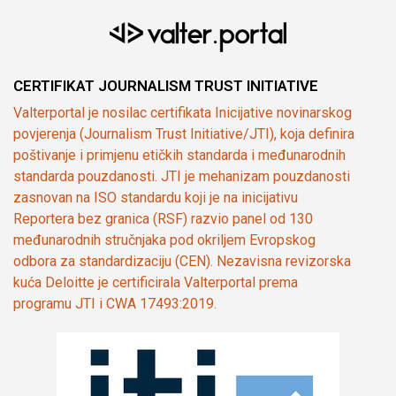
CERTIFIKAT JOURNALISM TRUST INITIATIVE
Valterportal je nosilac certifikata Inicijative novinarskog
povjerenja (Journalism Trust Initiative/JTI), koja definira
poštivanje i primjenu etičkih standarda i međunarodnih
standarda pouzdanosti. JTI je mehanizam pouzdanosti
zasnovan na ISO standardu koji je na inicijativu
Reportera bez granica (RSF) razvio panel od 130
međunarodnih stručnjaka pod okriljem Evropskog
odbora za standardizaciju (CEN). Nezavisna revizorska
kuća Deloitte je certificirala Valterportal prema
programu JTI i CWA 17493:2019.