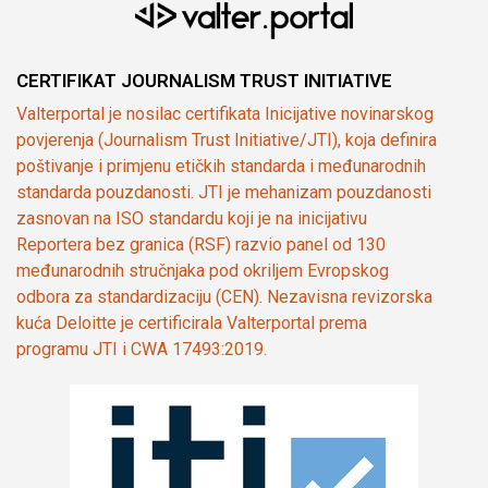
CERTIFIKAT JOURNALISM TRUST INITIATIVE
Valterportal je nosilac certifikata Inicijative novinarskog
povjerenja (Journalism Trust Initiative/JTI), koja definira
poštivanje i primjenu etičkih standarda i međunarodnih
standarda pouzdanosti. JTI je mehanizam pouzdanosti
zasnovan na ISO standardu koji je na inicijativu
Reportera bez granica (RSF) razvio panel od 130
međunarodnih stručnjaka pod okriljem Evropskog
odbora za standardizaciju (CEN). Nezavisna revizorska
kuća Deloitte je certificirala Valterportal prema
programu JTI i CWA 17493:2019.