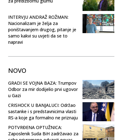
za predizbornu glumu
INTERVJU ANDRAŽ ROŽMAN:
Nacionalizam je želja za
poništavanjem drugog, pitanje je
samo kakvi su uvjeti da se to
napravi
NOVO
GRADI SE VOJNA BAZA: Trumpov
Odbor za mir dodijelio prvi ugovor
u Gazi
CRISHOCK U BANJALUCI: Održao
sastanke i s predstavnicima vlasti
RS-a koje ga formalno ne priznaju
POTVRĐENA OPTUŽNICA:
Zaposlenik Suda BiH zadržavao za
sebe privremeno oduzeti novac