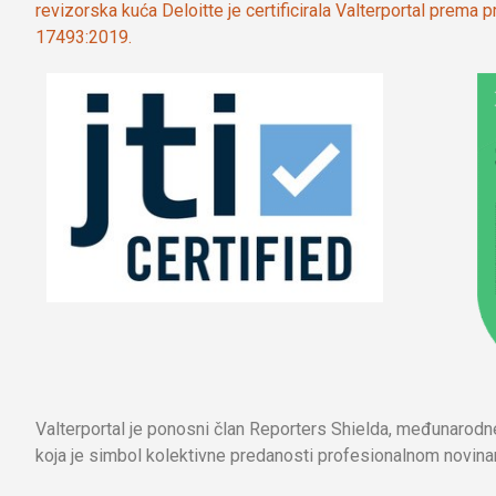
revizorska kuća Deloitte je certificirala Valterportal prema
17493:2019.
Valterportal je ponosni član Reporters Shielda, međunarod
koja je simbol kolektivne predanosti profesionalnom novinar