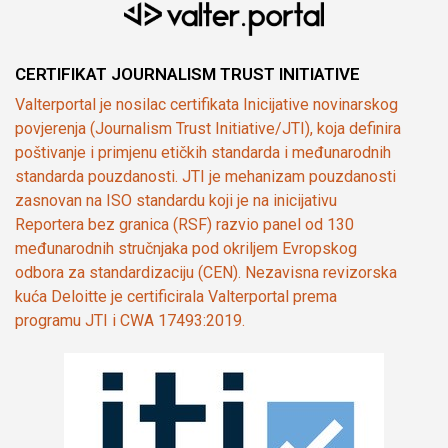
CERTIFIKAT JOURNALISM TRUST INITIATIVE
Valterportal je nosilac certifikata Inicijative novinarskog
povjerenja (Journalism Trust Initiative/JTI), koja definira
poštivanje i primjenu etičkih standarda i međunarodnih
standarda pouzdanosti. JTI je mehanizam pouzdanosti
zasnovan na ISO standardu koji je na inicijativu
Reportera bez granica (RSF) razvio panel od 130
međunarodnih stručnjaka pod okriljem Evropskog
odbora za standardizaciju (CEN). Nezavisna revizorska
kuća Deloitte je certificirala Valterportal prema
programu JTI i CWA 17493:2019.