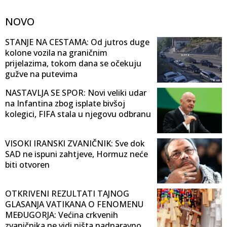
NOVO
STANJE NA CESTAMA: Od jutros duge
kolone vozila na graničnim
prijelazima, tokom dana se očekuju
gužve na putevima
NASTAVLJA SE SPOR: Novi veliki udar
na Infantina zbog isplate bivšoj
kolegici, FIFA stala u njegovu odbranu
VISOKI IRANSKI ZVANIČNIK: Sve dok
SAD ne ispuni zahtjeve, Hormuz neće
biti otvoren
OTKRIVENI REZULTATI TAJNOG
GLASANJA VATIKANA O FENOMENU
MEĐUGORJA: Većina crkvenih
zvaničnika ne vidi ništa nadnaravno