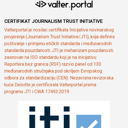
CERTIFIKAT JOURNALISM TRUST INITIATIVE
Valterportal je nosilac certifikata Inicijative novinarskog
povjerenja (Journalism Trust Initiative/JTI), koja definira
poštivanje i primjenu etičkih standarda i međunarodnih
standarda pouzdanosti. JTI je mehanizam pouzdanosti
zasnovan na ISO standardu koji je na inicijativu
Reportera bez granica (RSF) razvio panel od 130
međunarodnih stručnjaka pod okriljem Evropskog
odbora za standardizaciju (CEN). Nezavisna revizorska
kuća Deloitte je certificirala Valterportal prema
programu JTI i CWA 17493:2019.