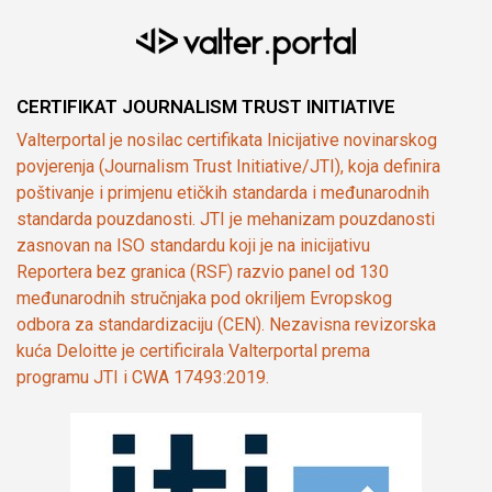
CERTIFIKAT JOURNALISM TRUST INITIATIVE
Valterportal je nosilac certifikata Inicijative novinarskog
povjerenja (Journalism Trust Initiative/JTI), koja definira
poštivanje i primjenu etičkih standarda i međunarodnih
standarda pouzdanosti. JTI je mehanizam pouzdanosti
zasnovan na ISO standardu koji je na inicijativu
Reportera bez granica (RSF) razvio panel od 130
međunarodnih stručnjaka pod okriljem Evropskog
odbora za standardizaciju (CEN). Nezavisna revizorska
kuća Deloitte je certificirala Valterportal prema
programu JTI i CWA 17493:2019.