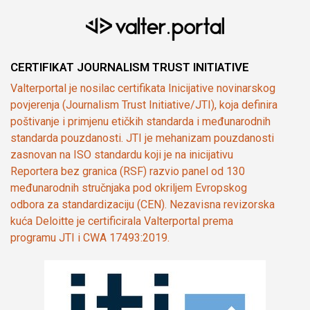
CERTIFIKAT JOURNALISM TRUST INITIATIVE
Valterportal je nosilac certifikata Inicijative novinarskog
povjerenja (Journalism Trust Initiative/JTI), koja definira
poštivanje i primjenu etičkih standarda i međunarodnih
standarda pouzdanosti. JTI je mehanizam pouzdanosti
zasnovan na ISO standardu koji je na inicijativu
Reportera bez granica (RSF) razvio panel od 130
međunarodnih stručnjaka pod okriljem Evropskog
odbora za standardizaciju (CEN). Nezavisna revizorska
kuća Deloitte je certificirala Valterportal prema
programu JTI i CWA 17493:2019.