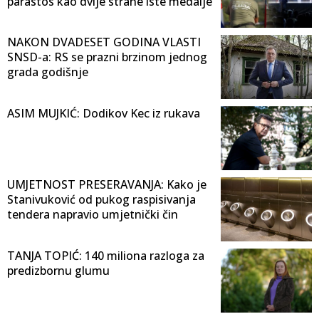
parastos kao dvije strane iste medalje
NAKON DVADESET GODINA VLASTI
SNSD-a: RS se prazni brzinom jednog
grada godišnje
ASIM MUJKIĆ: Dodikov Kec iz rukava
UMJETNOST PRESERAVANJA: Kako je
Stanivuković od pukog raspisivanja
tendera napravio umjetnički čin
TANJA TOPIĆ: 140 miliona razloga za
predizbornu glumu