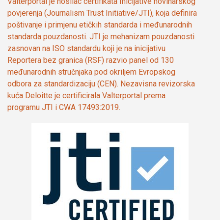
Valterportal je nosilac certifikata Inicijative novinarskog
povjerenja (Journalism Trust Initiative/JTI), koja definira
poštivanje i primjenu etičkih standarda i međunarodnih
standarda pouzdanosti. JTI je mehanizam pouzdanosti
zasnovan na ISO standardu koji je na inicijativu
Reportera bez granica (RSF) razvio panel od 130
međunarodnih stručnjaka pod okriljem Evropskog
odbora za standardizaciju (CEN). Nezavisna revizorska
kuća Deloitte je certificirala Valterportal prema
programu JTI i CWA 17493:2019.