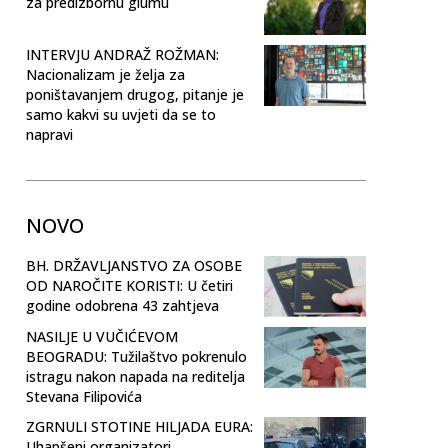
za predizbornu glumu
INTERVJU ANDRAŽ ROŽMAN:
Nacionalizam je želja za
poništavanjem drugog, pitanje je
samo kakvi su uvjeti da se to
napravi
NOVO
BH. DRŽAVLJANSTVO ZA OSOBE
OD NAROČITE KORISTI: U četiri
godine odobrena 43 zahtjeva
NASILJE U VUČIĆEVOM
BEOGRADU: Tužilaštvo pokrenulo
istragu nakon napada na reditelja
Stevana Filipovića
ZGRNULI STOTINE HILJADA EURA:
Uhapšeni organizatori