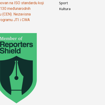
Sport
ovan na ISO standardu koji
Kultura
od 130 međunarodnih
ju (CEN). Nezavisna
 programu JTI i CWA