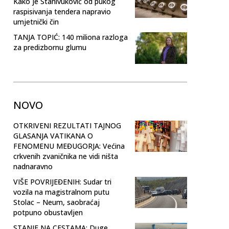
Kako je Stanivuković od pukog
raspisivanja tendera napravio
umjetnički čin
TANJA TOPIĆ: 140 miliona razloga
za predizbornu glumu
NOVO
OTKRIVENI REZULTATI TAJNOG
GLASANJA VATIKANA O
FENOMENU MEĐUGORJA: Većina
crkvenih zvaničnika ne vidi ništa
nadnaravno
VIŠE POVRIJEĐENIH: Sudar tri
vozila na magistralnom putu
Stolac – Neum, saobraćaj
potpuno obustavljen
STANJE NA CESTAMA: Duge