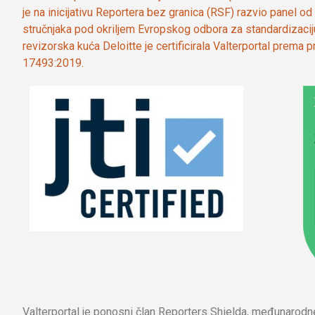
je na inicijativu Reportera bez granica (RSF) razvio panel 
stručnjaka pod okriljem Evropskog odbora za standardizaci
revizorska kuća Deloitte je certificirala Valterportal prema
17493:2019.
Valterportal je ponosni član Reporters Shielda, međunarod