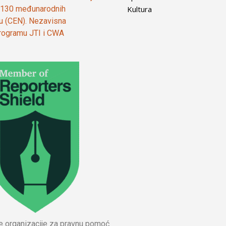
Kultura
od 130 međunarodnih
ju (CEN). Nezavisna
 programu JTI i CWA
ne organizacije za pravnu pomoć