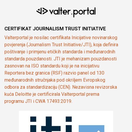
CERTIFIKAT JOURNALISM TRUST INITIATIVE
Valterportal je nosilac certifikata Inicijative novinarskog
povjerenja (Journalism Trust Initiative/JTI), koja definira
poštivanje i primjenu etičkih standarda i međunarodnih
standarda pouzdanosti. JTI je mehanizam pouzdanosti
zasnovan na ISO standardu koji je na inicijativu
Reportera bez granica (RSF) razvio panel od 130
međunarodnih stručnjaka pod okriljem Evropskog
odbora za standardizaciju (CEN). Nezavisna revizorska
kuća Deloitte je certificirala Valterportal prema
programu JTI i CWA 17493:2019.