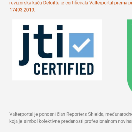
revizorska kuća Deloitte je certificirala Valterportal prema
17493:2019.
Valterportal je ponosni član Reporters Shielda, međunarod
koja je simbol kolektivne predanosti profesionalnom novinar