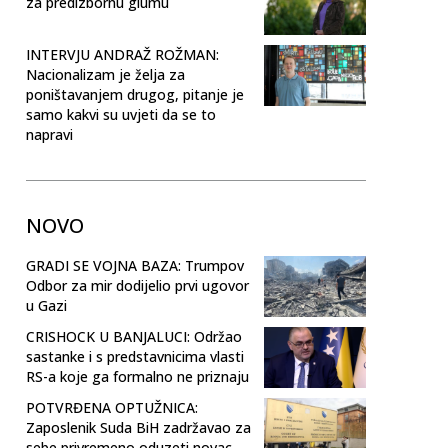
za predizbornu glumu
INTERVJU ANDRAŽ ROŽMAN:
Nacionalizam je želja za
poništavanjem drugog, pitanje je
samo kakvi su uvjeti da se to
napravi
NOVO
GRADI SE VOJNA BAZA: Trumpov
Odbor za mir dodijelio prvi ugovor
u Gazi
CRISHOCK U BANJALUCI: Održao
sastanke i s predstavnicima vlasti
RS-a koje ga formalno ne priznaju
POTVRĐENA OPTUŽNICA:
Zaposlenik Suda BiH zadržavao za
sebe privremeno oduzeti novac