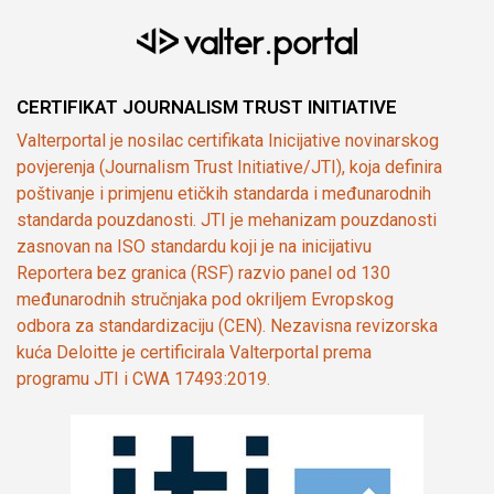
CERTIFIKAT JOURNALISM TRUST INITIATIVE
Valterportal je nosilac certifikata Inicijative novinarskog
povjerenja (Journalism Trust Initiative/JTI), koja definira
poštivanje i primjenu etičkih standarda i međunarodnih
standarda pouzdanosti. JTI je mehanizam pouzdanosti
zasnovan na ISO standardu koji je na inicijativu
Reportera bez granica (RSF) razvio panel od 130
međunarodnih stručnjaka pod okriljem Evropskog
odbora za standardizaciju (CEN). Nezavisna revizorska
kuća Deloitte je certificirala Valterportal prema
programu JTI i CWA 17493:2019.