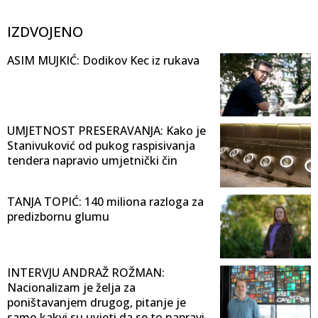
IZDVOJENO
ASIM MUJKIĆ: Dodikov Kec iz rukava
UMJETNOST PRESERAVANJA: Kako je
Stanivuković od pukog raspisivanja
tendera napravio umjetnički čin
TANJA TOPIĆ: 140 miliona razloga za
predizbornu glumu
INTERVJU ANDRAŽ ROŽMAN:
Nacionalizam je želja za
poništavanjem drugog, pitanje je
samo kakvi su uvjeti da se to napravi