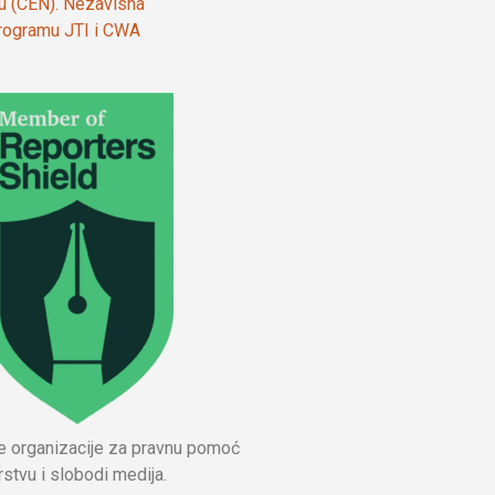
ju (CEN). Nezavisna
 programu JTI i CWA
ne organizacije za pravnu pomoć
stvu i slobodi medija.