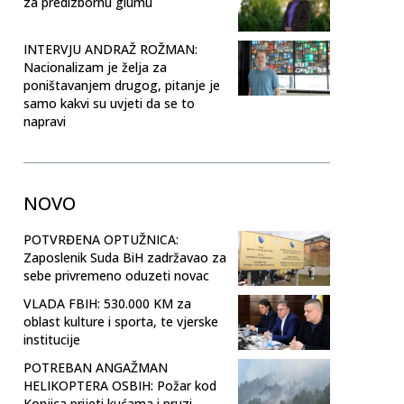
za predizbornu glumu
INTERVJU ANDRAŽ ROŽMAN:
Nacionalizam je želja za
poništavanjem drugog, pitanje je
samo kakvi su uvjeti da se to
napravi
NOVO
POTVRĐENA OPTUŽNICA:
Zaposlenik Suda BiH zadržavao za
sebe privremeno oduzeti novac
VLADA FBIH: 530.000 KM za
oblast kulture i sporta, te vjerske
institucije
POTREBAN ANGAŽMAN
HELIKOPTERA OSBIH: Požar kod
Konjica prijeti kućama i pruzi