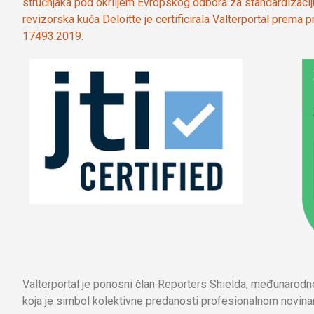
stručnjaka pod okriljem Evropskog odbora za standardizaci
revizorska kuća Deloitte je certificirala Valterportal prema
17493:2019.
Valterportal je ponosni član Reporters Shielda, međunarod
koja je simbol kolektivne predanosti profesionalnom novinar