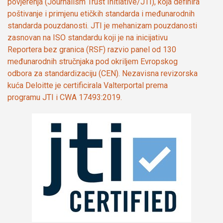
povjerenja (Journalism Trust Initiative/JTI), koja definira
poštivanje i primjenu etičkih standarda i međunarodnih
standarda pouzdanosti. JTI je mehanizam pouzdanosti
zasnovan na ISO standardu koji je na inicijativu
Reportera bez granica (RSF) razvio panel od 130
međunarodnih stručnjaka pod okriljem Evropskog
odbora za standardizaciju (CEN). Nezavisna revizorska
kuća Deloitte je certificirala Valterportal prema
programu JTI i CWA 17493:2019.