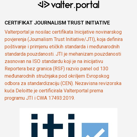
CERTIFIKAT JOURNALISM TRUST INITIATIVE
Valterportal je nosilac certifikata Inicijative novinarskog
povjerenja (Journalism Trust Initiative/JTI), koja definira
poštivanje i primjenu etičkih standarda i međunarodnih
standarda pouzdanosti. JTI je mehanizam pouzdanosti
zasnovan na ISO standardu koji je na inicijativu
Reportera bez granica (RSF) razvio panel od 130
međunarodnih stručnjaka pod okriljem Evropskog
odbora za standardizaciju (CEN). Nezavisna revizorska
kuća Deloitte je certificirala Valterportal prema
programu JTI i CWA 17493:2019.