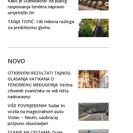
Kako je Stanivuković od pukog
raspisivanja tendera napravio
umjetnički čin
TANJA TOPIĆ: 140 miliona razloga
za predizbornu glumu
NOVO
OTKRIVENI REZULTATI TAJNOG
GLASANJA VATIKANA O
FENOMENU MEĐUGORJA: Većina
crkvenih zvaničnika ne vidi ništa
nadnaravno
VIŠE POVRIJEĐENIH: Sudar tri
vozila na magistralnom putu
Stolac – Neum, saobraćaj
potpuno obustavljen
STANJE NA CESTAMA: Duge