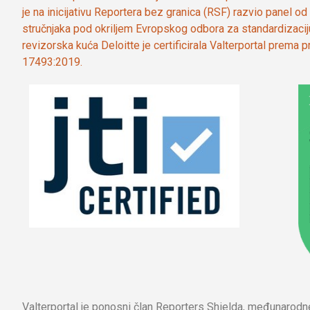
je na inicijativu Reportera bez granica (RSF) razvio panel 
stručnjaka pod okriljem Evropskog odbora za standardizaci
revizorska kuća Deloitte je certificirala Valterportal prema
17493:2019.
Valterportal je ponosni član Reporters Shielda, međunarod