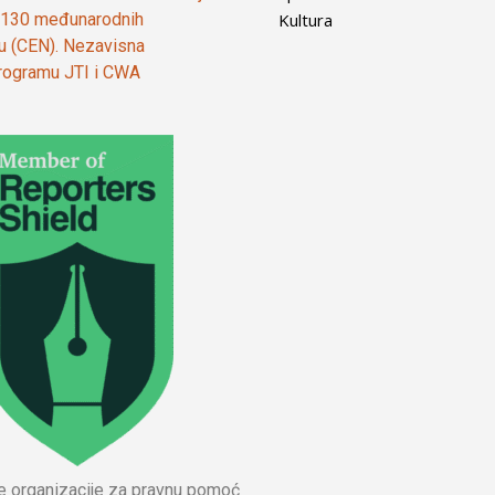
Kultura
od 130 međunarodnih
ju (CEN). Nezavisna
 programu JTI i CWA
ne organizacije za pravnu pomoć