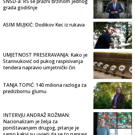
SNSD-a: RS se prazni brzinom jednog
grada godišnje
ASIM MUJKIĆ: Dodikov Kec iz rukava
UMJETNOST PRESERAVANJA: Kako je
Stanivuković od pukog raspisivanja
tendera napravio umjetnički čin
TANJA TOPIĆ: 140 miliona razloga za
predizbornu glumu
INTERVJU ANDRAŽ ROŽMAN:
Nacionalizam je želja za
poništavanjem drugog, pitanje je
samo kakvi su uvjeti da se to napravi