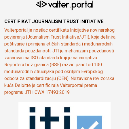
CERTIFIKAT JOURNALISM TRUST INITIATIVE
Valterportal je nosilac certifikata Inicijative novinarskog
povjerenja (Journalism Trust Initiative/JTI), koja definira
poštivanje i primjenu etičkih standarda i međunarodnih
standarda pouzdanosti. JTI je mehanizam pouzdanosti
zasnovan na ISO standardu koji je na inicijativu
Reportera bez granica (RSF) razvio panel od 130
međunarodnih stručnjaka pod okriljem Evropskog
odbora za standardizaciju (CEN). Nezavisna revizorska
kuća Deloitte je certificirala Valterportal prema
programu JTI i CWA 17493:2019.