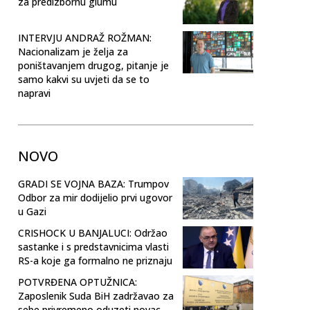
za predizbornu glumu
INTERVJU ANDRAŽ ROŽMAN:
Nacionalizam je želja za
poništavanjem drugog, pitanje je
samo kakvi su uvjeti da se to
napravi
NOVO
GRADI SE VOJNA BAZA: Trumpov
Odbor za mir dodijelio prvi ugovor
u Gazi
CRISHOCK U BANJALUCI: Održao
sastanke i s predstavnicima vlasti
RS-a koje ga formalno ne priznaju
POTVRĐENA OPTUŽNICA:
Zaposlenik Suda BiH zadržavao za
sebe privremeno oduzeti novac