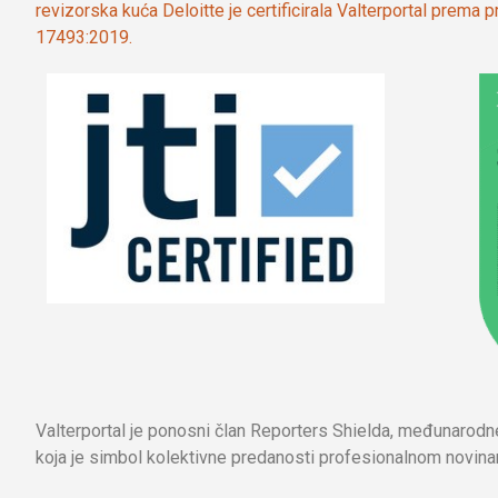
revizorska kuća Deloitte je certificirala Valterportal prema
17493:2019.
Valterportal je ponosni član Reporters Shielda, međunarod
koja je simbol kolektivne predanosti profesionalnom novinar