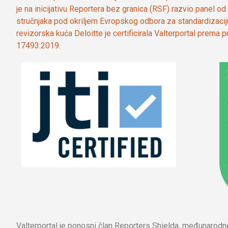
je na inicijativu Reportera bez granica (RSF) razvio panel 
stručnjaka pod okriljem Evropskog odbora za standardizaci
revizorska kuća Deloitte je certificirala Valterportal prema
17493:2019.
Valterportal je ponosni član Reporters Shielda, međunarod