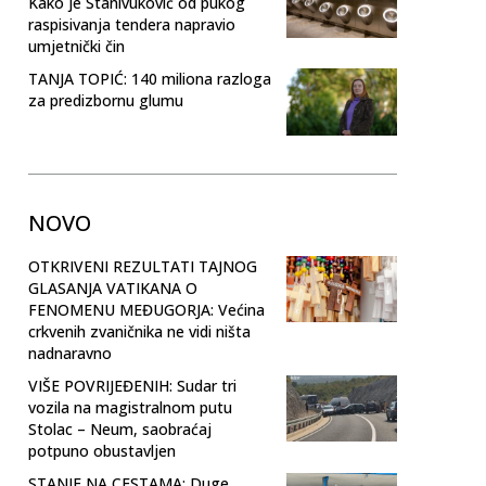
Kako je Stanivuković od pukog
raspisivanja tendera napravio
umjetnički čin
TANJA TOPIĆ: 140 miliona razloga
za predizbornu glumu
NOVO
OTKRIVENI REZULTATI TAJNOG
GLASANJA VATIKANA O
FENOMENU MEĐUGORJA: Većina
crkvenih zvaničnika ne vidi ništa
nadnaravno
VIŠE POVRIJEĐENIH: Sudar tri
vozila na magistralnom putu
Stolac – Neum, saobraćaj
potpuno obustavljen
STANJE NA CESTAMA: Duge