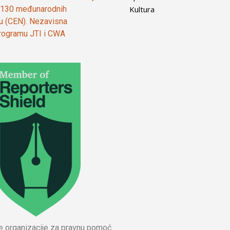
Kultura
od 130 međunarodnih
ju (CEN). Nezavisna
 programu JTI i CWA
ne organizacije za pravnu pomoć