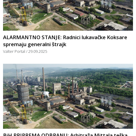
ALARMANTNO STANJE: Radnici lukavačke Koksare
spremaju generalni štrajk
Valter Portal
29.09.2025
BiH PRIPREMA ODBRANU: Arbitraža Mittala teška