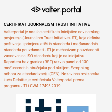
CERTIFIKAT JOURNALISM TRUST INITIATIVE
Valterportal je nosilac certifikata Inicijative novinarskog
povjerenja (Journalism Trust Initiative/JTI), koja definira
poštivanje i primjenu etičkih standarda i međunarodnih
standarda pouzdanosti. JTI je mehanizam pouzdanosti
zasnovan na ISO standardu koji je na inicijativu
Reportera bez granica (RSF) razvio panel od 130
međunarodnih stručnjaka pod okriljem Evropskog
odbora za standardizaciju (CEN). Nezavisna revizorska
kuća Deloitte je certificirala Valterportal prema
programu JTI i CWA 17493:2019.