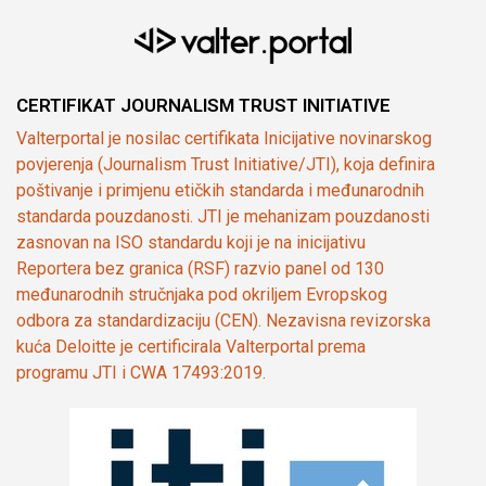
CERTIFIKAT JOURNALISM TRUST INITIATIVE
Valterportal je nosilac certifikata Inicijative novinarskog
povjerenja (Journalism Trust Initiative/JTI), koja definira
poštivanje i primjenu etičkih standarda i međunarodnih
standarda pouzdanosti. JTI je mehanizam pouzdanosti
zasnovan na ISO standardu koji je na inicijativu
Reportera bez granica (RSF) razvio panel od 130
međunarodnih stručnjaka pod okriljem Evropskog
odbora za standardizaciju (CEN). Nezavisna revizorska
kuća Deloitte je certificirala Valterportal prema
programu JTI i CWA 17493:2019.