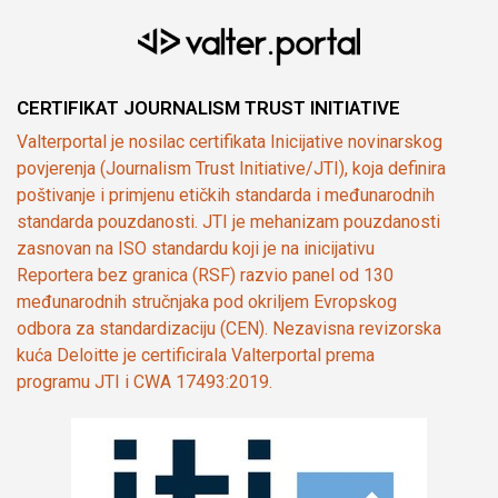
CERTIFIKAT JOURNALISM TRUST INITIATIVE
Valterportal je nosilac certifikata Inicijative novinarskog
povjerenja (Journalism Trust Initiative/JTI), koja definira
poštivanje i primjenu etičkih standarda i međunarodnih
standarda pouzdanosti. JTI je mehanizam pouzdanosti
zasnovan na ISO standardu koji je na inicijativu
Reportera bez granica (RSF) razvio panel od 130
međunarodnih stručnjaka pod okriljem Evropskog
odbora za standardizaciju (CEN). Nezavisna revizorska
kuća Deloitte je certificirala Valterportal prema
programu JTI i CWA 17493:2019.