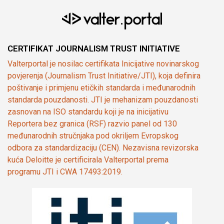
CERTIFIKAT JOURNALISM TRUST INITIATIVE
Valterportal je nosilac certifikata Inicijative novinarskog
povjerenja (Journalism Trust Initiative/JTI), koja definira
poštivanje i primjenu etičkih standarda i međunarodnih
standarda pouzdanosti. JTI je mehanizam pouzdanosti
zasnovan na ISO standardu koji je na inicijativu
Reportera bez granica (RSF) razvio panel od 130
međunarodnih stručnjaka pod okriljem Evropskog
odbora za standardizaciju (CEN). Nezavisna revizorska
kuća Deloitte je certificirala Valterportal prema
programu JTI i CWA 17493:2019.