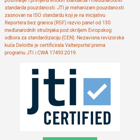
poštivanje i primjenu etičkih standarda i međunarodnih
standarda pouzdanosti. JTI je mehanizam pouzdanosti
zasnovan na ISO standardu koji je na inicijativu
Reportera bez granica (RSF) razvio panel od 130
međunarodnih stručnjaka pod okriljem Evropskog
odbora za standardizaciju (CEN). Nezavisna revizorska
kuća Deloitte je certificirala Valterportal prema
programu JTI i CWA 17493:2019.