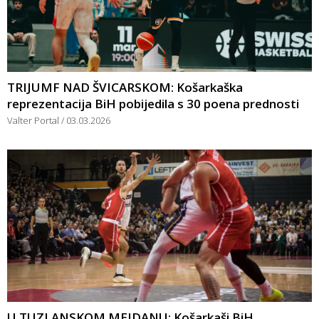
TRIJUMF NAD ŠVICARSKOM: Košarkaška
reprezentacija BiH pobijedila s 30 poena prednosti
Valter Portal
03.03.2026
U TUZLANSKOM MEJDANU: Košarkaši BiH